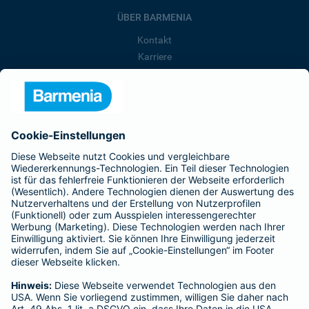
ÜBER BARMENIA
Kontakt
Karriere
Presse
Unternehmen
Anfahrt
Affiliate-Partner werden
Barmenia ist Teil der BarmeniaGothaer
BELIEBTE SEITEN
Kranken-Zusatzversicherung
Tierversicherungen
Haftpflichtversicherung
Hausratversicherung
SERVICE
Adresse ändern