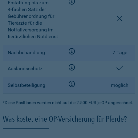
Erstattung bis zum
4-fachen
Satz der
Gebührenordnung für
nicht e
Tierärzte für die
Notfallversorgung im
tierärztlichen Notdienst
Nachbehandlung
7 Tage
enthal
Auslandsschutz
Selbstbeteiligung
möglich
*Diese Positionen werden nicht auf die 2.500 EUR je OP angerechnet.
Was kostet eine OP-Versicherung für Pferde?