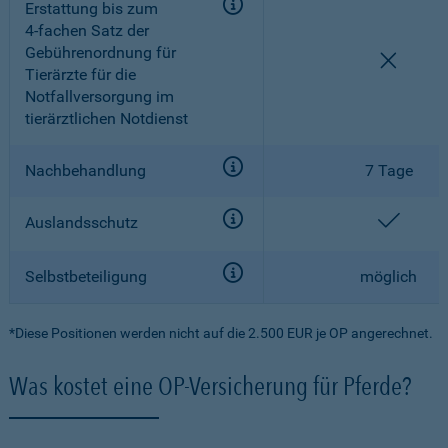
Erstattung bis zum
4-fachen
Satz der
Gebührenordnung für
nicht e
Tierärzte für die
Notfallversorgung im
tierärztlichen Notdienst
Nachbehandlung
7 Tage
enthal
Auslandsschutz
Selbstbeteiligung
möglich
*Diese Positionen werden nicht auf die 2.500 EUR je OP angerechnet.
Was kostet eine OP-Versicherung für Pferde?