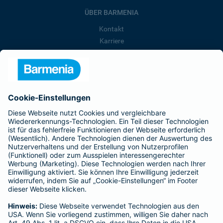
ÜBER BARMENIA
Kontakt
Karriere
Presse
Unternehmen
Anfahrt
Affiliate-Partner werden
Barmenia ist Teil der BarmeniaGothaer
BELIEBTE SEITEN
Kranken-Zusatzversicherung
Tierversicherungen
Haftpflichtversicherung
Hausratversicherung
SERVICE
Adresse ändern