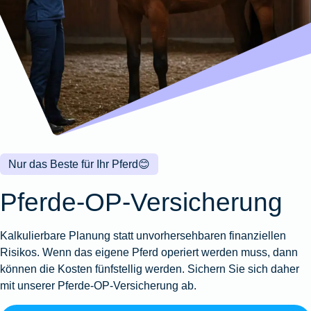
Wohnungsschutzbrief
Kunstversicherung
Montageversicherung
Zur
Zur
Zur
Gruppenunfall für
Gewässerschadenhaftpflicht
Reisehaftpflichtversicherung
Zur
Produktübersicht
Produktübersicht
Produktübersicht
Betriebe
Ausstellungsversicherung
Zur
Produktübersicht
Zur
Produktübersicht
Reiserücktrittsversicherung
Zur
Produktübersicht
Gruppenunfall für
Valorenversicherung
Produktübersicht
Vereine
Zur
Oldtimersammlungsversicherung
Produktübersicht
Zur
Produktübersicht
Nur das Beste für Ihr Pferd
😊
Zur
Produktübersicht
Pferde-OP-Versicherung
Kalkulierbare Planung statt unvorhersehbaren finanziellen
Risikos. Wenn das eigene Pferd operiert werden muss, dann
können die Kosten fünfstellig werden. Sichern Sie sich daher
mit unserer Pferde-OP-Versicherung ab.