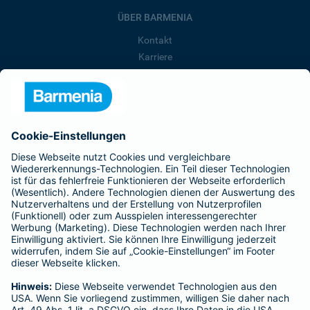
ÜBER BARMENIA
Kontakt
Karriere
Presse
Unternehmen
Anfahrt
Affiliate-Partner werden
Barmenia ist Teil der BarmeniaGothaer
BELIEBTE SEITEN
Kranken-Zusatzversicherung
Tierversicherungen
Haftpflichtversicherung
Hausratversicherung
SERVICE
Adresse ändern