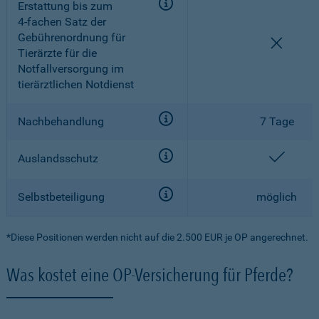
Erstattung bis zum
4-fachen
Satz der
Gebührenordnung für
nicht e
Tierärzte für die
Notfallversorgung im
tierärztlichen Notdienst
Nachbehandlung
7 Tage
enthal
Auslandsschutz
Selbstbeteiligung
möglich
*Diese Positionen werden nicht auf die 2.500 EUR je OP angerechnet.
Was kostet eine OP-Versicherung für Pferde?