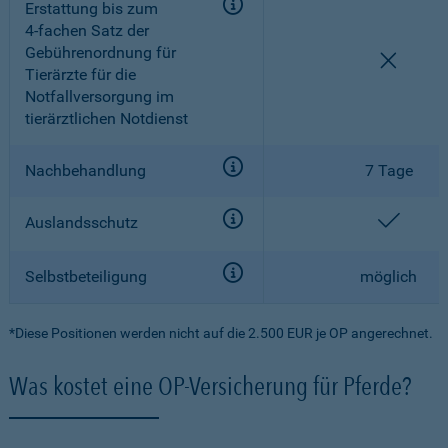
Erstattung bis zum
4-fachen
Satz der
Gebührenordnung für
nicht e
Tierärzte für die
Notfallversorgung im
tierärztlichen Notdienst
Nachbehandlung
7 Tage
enthal
Auslandsschutz
Selbstbeteiligung
möglich
*Diese Positionen werden nicht auf die 2.500 EUR je OP angerechnet.
Was kostet eine OP-Versicherung für Pferde?