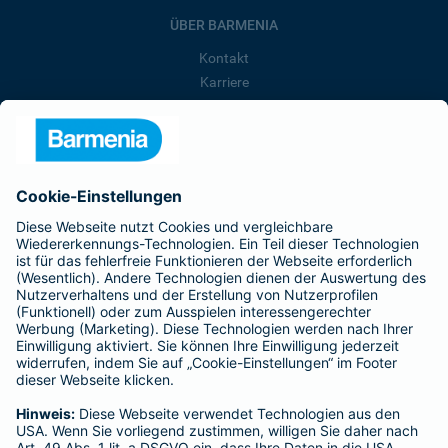
ÜBER BARMENIA
Kontakt
Karriere
Presse
Unternehmen
Anfahrt
Affiliate-Partner werden
Barmenia ist Teil der BarmeniaGothaer
BELIEBTE SEITEN
Kranken-Zusatzversicherung
Tierversicherungen
Haftpflichtversicherung
Hausratversicherung
SERVICE
Adresse ändern