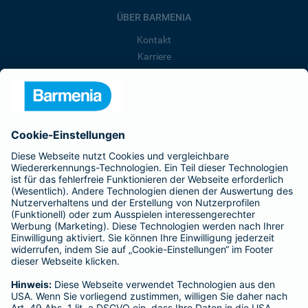
ÜBER BARMENIA
Kontakt
Karriere
Presse
Unternehmen
Anfahrt
Affiliate-Partner werden
Barmenia ist Teil der BarmeniaGothaer
BELIEBTE SEITEN
Kranken-Zusatzversicherung
Tierversicherungen
Haftpflichtversicherung
Hausratversicherung
SERVICE
Adresse ändern