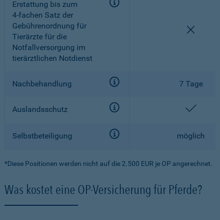
Erstattung bis zum
4-fachen
Satz der
Gebührenordnung für
nicht e
Tierärzte für die
Notfallversorgung im
tierärztlichen Notdienst
Nachbehandlung
7 Tage
enthal
Auslandsschutz
Selbstbeteiligung
möglich
*Diese Positionen werden nicht auf die 2.500 EUR je OP angerechnet.
Was kostet eine OP-Versicherung für Pferde?