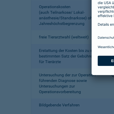
Operationskosten
(auch Teilnarkose/ Lokal­
anästhesie/Standnarkose) ohne
Jahreshöchstbe­grenzung
freie Tierarztwahl (weltweit)
Erstattung der Kosten bis zu einem
bestimmten Satz der Gebührenordnung
für Tierärzte
Untersuchung der zur Operation
führenden Diagnose sowie
Untersuchungen zur
Operationsvorbereitung
Bildgebende Verfahren