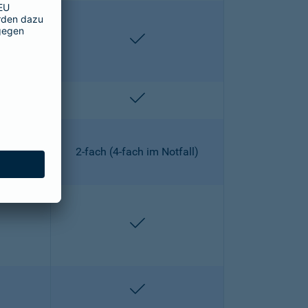
lten
enthalten
lten
enthalten
2-fach (4-fach im Notfall)
lten
enthalten
lten
enthalten