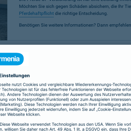
Möchten Sie sich gegen Schäden absichern, die Ihr Tier
Pferdehaftpflicht
die richtige Entscheidung.
Benötigen Sie weitere Informationen? Dann empfehlen
P-Versicherung im Vergleich
 verschiedenen Tarifen für Ihr Pferd wählen:
Basis-, Top- oder 
eis-Leistungsverhältnis.
Basis
Top
Alle
Alle