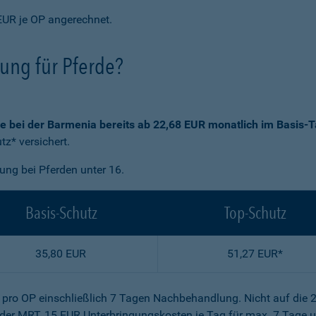
EUR je OP angerechnet.
rung für Pferde?
ie bei der Barmenia bereits ab 22,68 EUR monatlich im Basis-T
z* versichert.
gung bei Pferden unter 16.
Basis-Schutz
Top-Schutz
35,80 EUR
51,27 EUR*
R pro OP einschließlich 7 Tagen Nachbehandlung. Nicht auf die 
der MRT, 15 EUR Unterbringungskosten je Tag für max. 7 Tage u