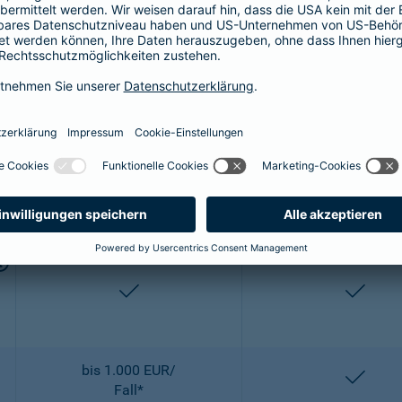
bis 2.500 EUR/
entha
OP
enthalten
entha
2-fach
2-fach
enthalten
entha
bis 1.000 EUR/
entha
Fall*