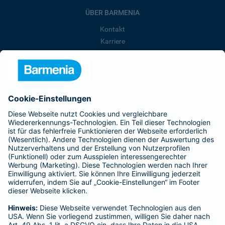
ÜBER BARMENIA
Kontakt
Karriere
Presse
Unternehmen
Anfahrt
Affiliate-Partner werden
Barmenia ist Teil der BarmeniaGothaer
BELIEBTE SEITEN
Kranken-Zusatzversicherung
Tierversicherungen
Haftpflichtversicherung
Hausratversicherung
SERVICE
Adresse ändern