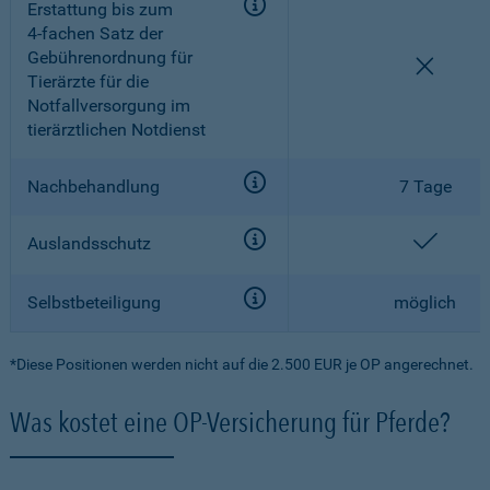
Erstattung bis zum
4-fachen
Satz der
Gebührenordnung für
nicht e
Tierärzte für die
Notfallversorgung im
tierärztlichen Notdienst
Nachbehandlung
7 Tage
enthal
Auslandsschutz
Selbstbeteiligung
möglich
*Diese Positionen werden nicht auf die 2.500 EUR je OP angerechnet.
Was kostet eine OP-Versicherung für Pferde?