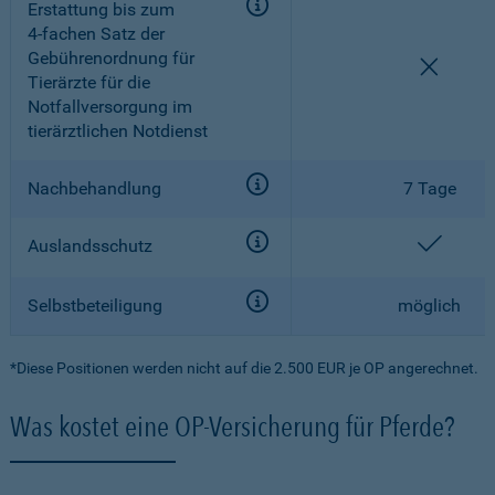
Erstattung bis zum
4-fachen
Satz der
Gebührenordnung für
nicht e
Tierärzte für die
Notfallversorgung im
tierärztlichen Notdienst
Nachbehandlung
7 Tage
enthal
Auslandsschutz
Selbstbeteiligung
möglich
*Diese Positionen werden nicht auf die 2.500 EUR je OP angerechnet.
Was kostet eine OP-Versicherung für Pferde?