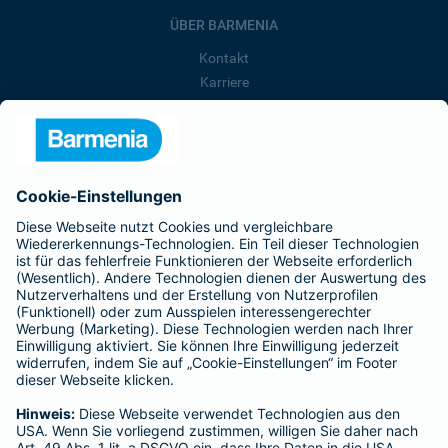
ÜBER BARMENIA
Kontakt
Karriere
Presse
Unternehmen
Anfahrt
Affiliate-Partner werden
Barmenia ist Teil der BarmeniaGothaer
BELIEBTE SEITEN
Kranken-Zusatzversicherung
Tierversicherungen
Haftpflichtversicherung
Hausratversicherung
SERVICE
Adresse ändern