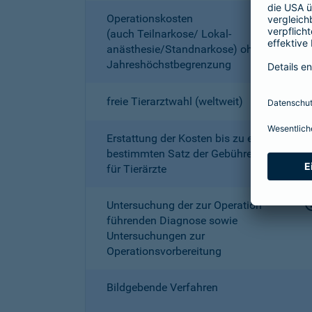
Operationskosten
(auch Teilnarkose/ Lokal­
anästhesie/Standnarkose) ohne
Jahreshöchstbe­grenzung
freie Tierarztwahl (weltweit)
Erstattung der Kosten bis zu einem
bestimmten Satz der Gebührenordnung
für Tierärzte
Untersuchung der zur Operation
führenden Diagnose sowie
Untersuchungen zur
Operationsvorbereitung
Bildgebende Verfahren