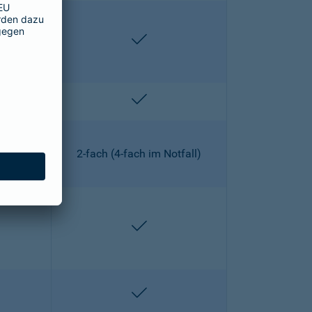
lten
enthalten
lten
enthalten
2-fach (4-fach im Notfall)
lten
enthalten
lten
enthalten