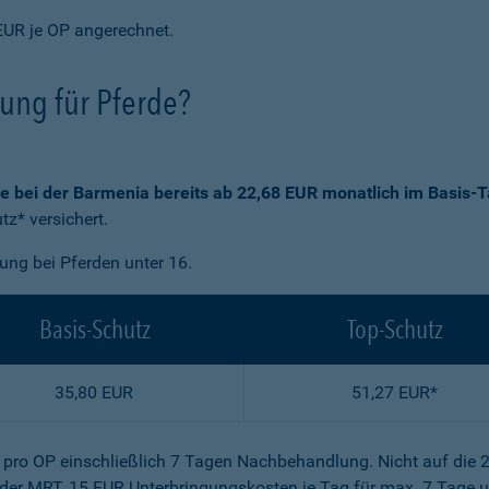
EUR je OP angerechnet.
rung für Pferde?
ie bei der Barmenia bereits ab 22,68 EUR monatlich im Basis-T
z* versichert.
gung bei Pferden unter 16.
Basis-Schutz
Top-Schutz
35,80 EUR
51,27 EUR*
R pro OP einschließlich 7 Tagen Nachbehandlung. Nicht auf die 
der MRT, 15 EUR Unterbringungskosten je Tag für max. 7 Tage u