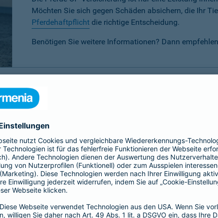
Möchten Sie sich gegen Schäden absichern, die Ihr Tier
Pferdehaftpflicht
die richtige Entscheidung.
Benötigen Sie weitere Informationen? Dann empfehlen
P-Versicherung im Vergleich
 verschiedenen Tarifen für Ihr Pferd wählen:
Basis-, Top- oder 
eis-Leistungsverhältnis.
Basis
Top
Alle
Alle