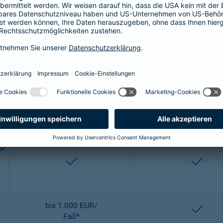
bis 2.500 EUR/
entha
OP
enthalten
entha
2-fach
2-fach
enthalten
entha
bis 1.000 EUR/
entha
Fall*