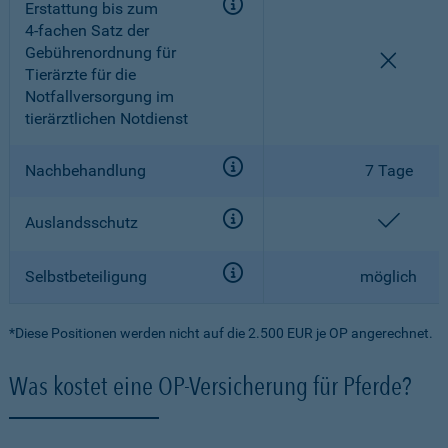
Erstattung bis zum
4-fachen
Satz der
Gebührenordnung für
nicht e
Tierärzte für die
Notfallversorgung im
tierärztlichen Notdienst
Nachbehandlung
7 Tage
enthal
Auslandsschutz
Selbstbeteiligung
möglich
*Diese Positionen werden nicht auf die 2.500 EUR je OP angerechnet.
Was kostet eine OP-Versicherung für Pferde?