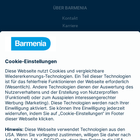
ÜBER BARMENIA
Kontakt
Karriere
Presse
Unternehmen
Anfahrt
Affiliate-Partner werden
Barmenia ist Teil der BarmeniaGothaer
BELIEBTE SEITEN
Kranken-Zusatzversicherung
Tierversicherungen
Haftpflichtversicherung
Hausratversicherung
SERVICE
Adresse ändern