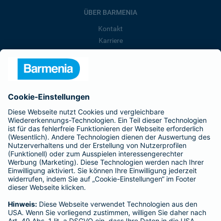
ÜBER BARMENIA
Kontakt
Karriere
Presse
Unternehmen
Anfahrt
Affiliate-Partner werden
Barmenia ist Teil der BarmeniaGothaer
BELIEBTE SEITEN
Kranken-Zusatzversicherung
Tierversicherungen
Haftpflichtversicherung
Hausratversicherung
SERVICE
Adresse ändern