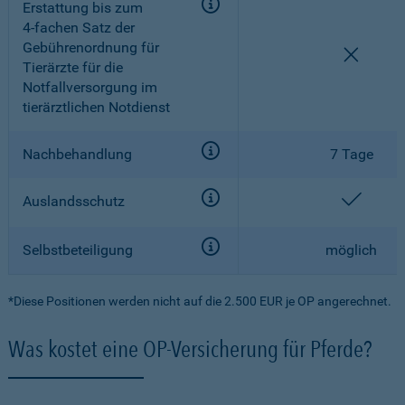
Erstattung bis zum
4-fachen
Satz der
Gebührenordnung für
nicht e
Tierärzte für die
Notfallversorgung im
tierärztlichen Notdienst
Nachbehandlung
7 Tage
enthal
Auslandsschutz
Selbstbeteiligung
möglich
*Diese Positionen werden nicht auf die 2.500 EUR je OP angerechnet.
Was kostet eine OP-Versicherung für Pferde?