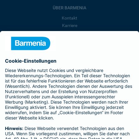
ÜBER BARMENIA
Kontakt
Karriere
Presse
Unternehmen
Anfahrt
Affiliate-Partner werden
Barmenia ist Teil der BarmeniaGothaer
BELIEBTE SEITEN
Kranken-Zusatzversicherung
Tierversicherungen
Haftpflichtversicherung
Hausratversicherung
SERVICE
Adresse ändern