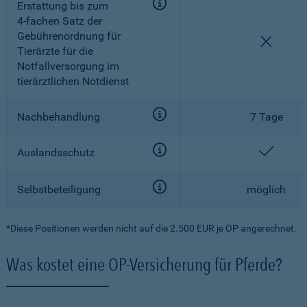
Erstattung bis zum
4-fachen
Satz der
Gebührenordnung für
nicht e
Tierärzte für die
Notfallversorgung im
tierärztlichen Notdienst
Nachbehandlung
7 Tage
enthal
Auslandsschutz
Selbstbeteiligung
möglich
*Diese Positionen werden nicht auf die 2.500 EUR je OP angerechnet.
Was kostet eine OP-Versicherung für Pferde?