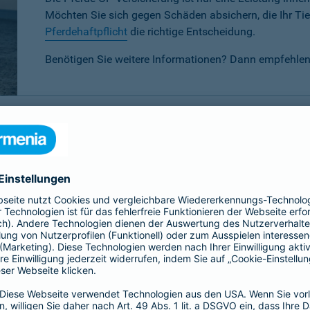
Möchten Sie sich gegen Schäden absichern, die Ihr Tier
Pferdehaftpflicht
die richtige Entscheidung.
Benötigen Sie weitere Informationen? Dann empfehlen
P-Versicherung im Vergleich
 verschiedenen Tarifen für Ihr Pferd wählen:
Basis-, Top- oder 
eis-Leistungsverhältnis.
Basis
Top
Alle
Alle