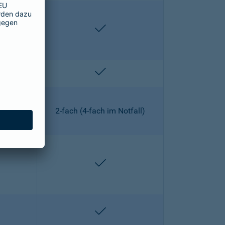
lten
enthalten
lten
enthalten
2-fach (4-fach im Notfall)
lten
enthalten
lten
enthalten