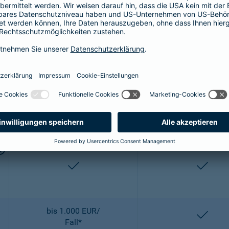
bis 2.500 EUR/
entha
OP
enthalten
entha
2-fach
2-fach
enthalten
entha
bis 1.000 EUR/
entha
Fall*