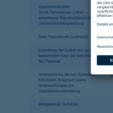
Operationskosten
(auch Teilnarkose/ Lokal­
anästhesie/Standnarkose) ohne
Jahreshöchstbe­grenzung
freie Tierarztwahl (weltweit)
Erstattung der Kosten bis zu einem
bestimmten Satz der Gebührenordnung
für Tierärzte
Untersuchung der zur Operation
führenden Diagnose sowie
Untersuchungen zur
Operationsvorbereitung
Bildgebende Verfahren