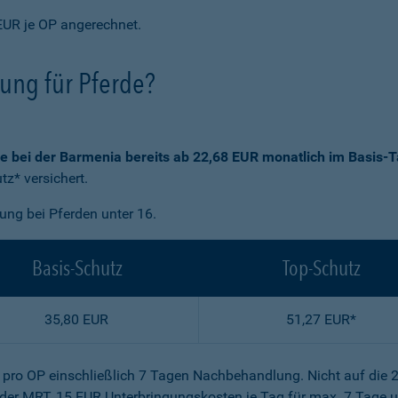
EUR je OP angerechnet.
rung für Pferde?
ie bei der Barmenia bereits ab 22,68 EUR monatlich im Basis-T
z* versichert.
gung bei Pferden unter 16.
Basis-Schutz
Top-Schutz
35,80 EUR
51,27 EUR*
R pro OP einschließlich 7 Tagen Nachbehandlung. Nicht auf die 
der MRT, 15 EUR Unterbringungskosten je Tag für max. 7 Tage u