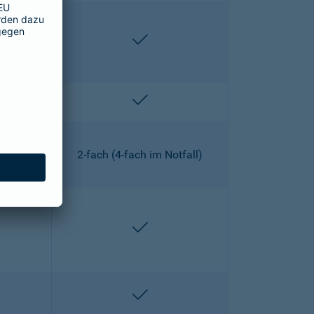
lten
enthalten
lten
enthalten
2-fach (4-fach im Notfall)
lten
enthalten
lten
enthalten