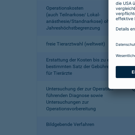
Operationskosten
(auch Teilnarkose/ Lokal­
anästhesie/Standnarkose) ohne
Jahreshöchstbe­grenzung
freie Tierarztwahl (weltweit)
Erstattung der Kosten bis zu einem
bestimmten Satz der Gebührenordnung
für Tierärzte
Untersuchung der zur Operation
führenden Diagnose sowie
Untersuchungen zur
Operationsvorbereitung
Bildgebende Verfahren