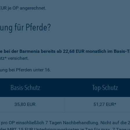
EUR je OP angerechnet.
rung für Pferde?
ie bei der Barmenia bereits ab 22,68 EUR monatlich im Basis-T
z* versichert.
gung bei Pferden unter 16.
Basis-Schutz
Top-Schutz
35,80 EUR
51,27 EUR*
R pro OP einschließlich 7 Tagen Nachbehandlung. Nicht auf die 
der MRT, 15 EUR Unterbringungskosten je Tag für max. 7 Tage u