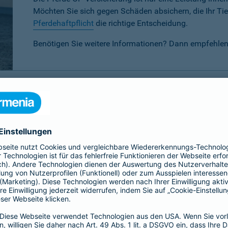
Möchten Sie sich gegen Schäden absichern, die Ihr Tier
Pferdehaftpflicht
die richtige Entscheidung.
Benötigen Sie weitere Informationen? Dann empfehlen
P-Versicherung im Vergleich
 verschiedenen Tarifen für Ihr Pferd wählen:
Basis-, Top- oder 
eis-Leistungsverhältnis.
Basis
Top
Alle
Alle