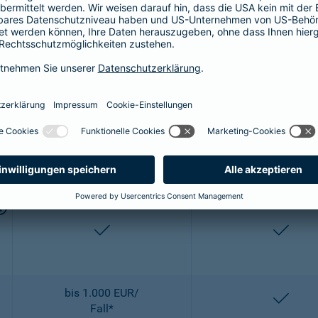
bis 2.500 EUR/
entha
OP
enthalten
entha
2-fach
2-fach
enthalten
entha
bis 1.000 EUR/
entha
Fall*