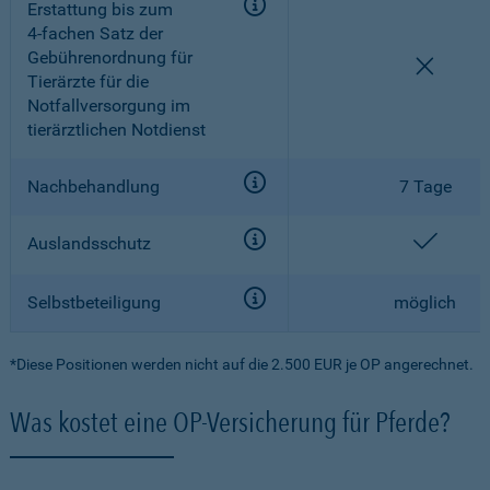
Erstattung bis zum
4-fachen
Satz der
Gebührenordnung für
nicht e
Tierärzte für die
Notfallversorgung im
tierärztlichen Notdienst
Nachbehandlung
7 Tage
enthal
Auslandsschutz
Selbstbeteiligung
möglich
*Diese Positionen werden nicht auf die 2.500 EUR je OP angerechnet.
Was kostet eine OP-Versicherung für Pferde?