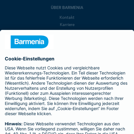
ÜBER BARMENIA
Kontakt
Karriere
Presse
Unternehmen
Anfahrt
Affiliate-Partner werden
Barmenia ist Teil der BarmeniaGothaer
BELIEBTE SEITEN
Kranken-Zusatzversicherung
Tierversicherungen
Haftpflichtversicherung
Hausratversicherung
SERVICE
Adresse ändern