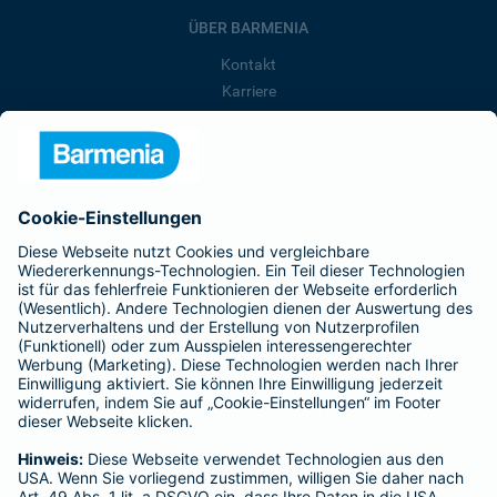
ÜBER BARMENIA
Kontakt
Karriere
Presse
Unternehmen
Anfahrt
Affiliate-Partner werden
Barmenia ist Teil der BarmeniaGothaer
BELIEBTE SEITEN
Kranken-Zusatzversicherung
Tierversicherungen
Haftpflichtversicherung
Hausratversicherung
SERVICE
Adresse ändern