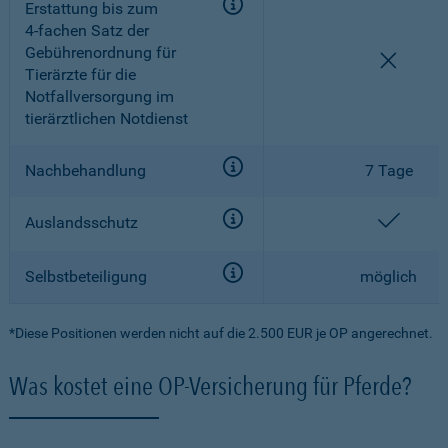
Erstattung bis zum
4-fachen
Satz der
Gebührenordnung für
nicht e
Tierärzte für die
Notfallversorgung im
tierärztlichen Notdienst
Nachbehandlung
7 Tage
enthal
Auslandsschutz
Selbstbeteiligung
möglich
*Diese Positionen werden nicht auf die 2.500 EUR je OP angerechnet.
Was kostet eine OP-Versicherung für Pferde?