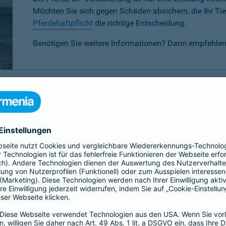
Möchten Sie sich gegen Schäden absichern, die Ihr Tier
Pferdehaftpflicht
die richtige Entscheidung.
Benötigen Sie weitere Informationen? Dann empfehlen
P-Versicherung im Vergleich
 verschiedenen Tarifen für Ihr Pferd wählen:
Basis-, Top- oder 
eis-Leistungsverhältnis.
Basis
Top
Alle
Alle