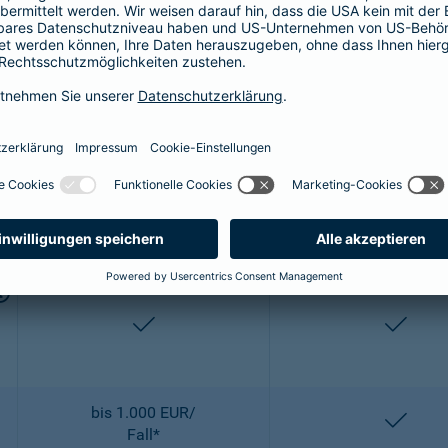
bis 2.500 EUR/
entha
OP
enthalten
entha
2-fach
2-fach
enthalten
entha
bis 1.000 EUR/
entha
Fall*