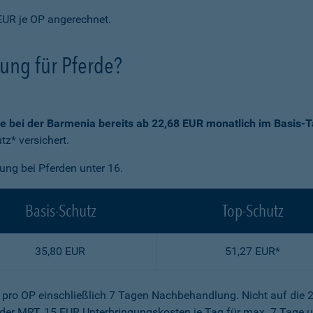
EUR je OP angerechnet.
rung für Pferde?
ie bei der Barmenia bereits ab 22,68 EUR monatlich im Basis-T
z* versichert.
gung bei Pferden unter 16.
Basis-Schutz
Top-Schutz
35,80 EUR
51,27 EUR*
R pro OP einschließlich 7 Tagen Nachbehandlung. Nicht auf die 
der MRT, 15 EUR Unterbringungskosten je Tag für max. 7 Tage u