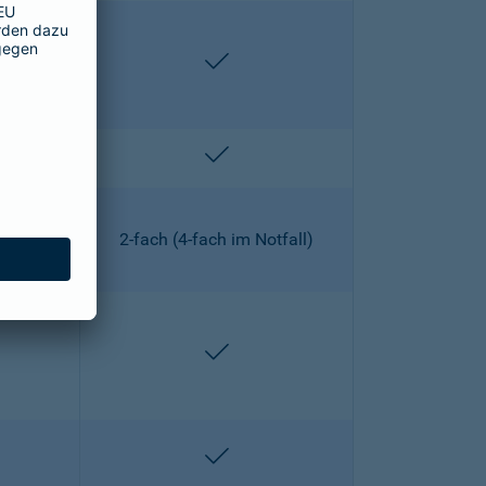
lten
enthalten
lten
enthalten
2-fach (4-fach im Notfall)
lten
enthalten
lten
enthalten