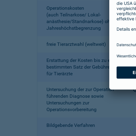
Operationskosten
(auch Teilnarkose/ Lokal­
anästhesie/Standnarkose) ohne
Jahreshöchstbe­grenzung
freie Tierarztwahl (weltweit)
Erstattung der Kosten bis zu einem
bestimmten Satz der Gebührenordnung
für Tierärzte
Untersuchung der zur Operation
führenden Diagnose sowie
Untersuchungen zur
Operationsvorbereitung
Bildgebende Verfahren