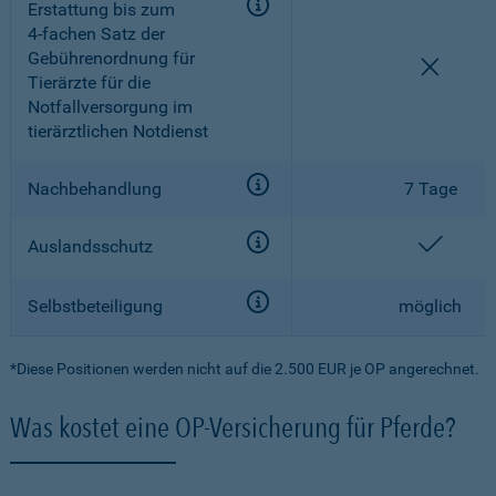
Erstattung bis zum
4-fachen
Satz der
Gebührenordnung für
nicht e
Tierärzte für die
Notfallversorgung im
tierärztlichen Notdienst
Nachbehandlung
7 Tage
enthal
Auslandsschutz
Selbstbeteiligung
möglich
*Diese Positionen werden nicht auf die 2.500 EUR je OP angerechnet.
Was kostet eine OP-Versicherung für Pferde?