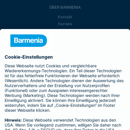
ÜBER BARMENIA
Kontakt
Karriere
Presse
Unternehmen
Anfahrt
Affiliate-Partner werden
Barmenia ist Teil der BarmeniaGothaer
BELIEBTE SEITEN
Kranken-Zusatzversicherung
Tierversicherungen
Haftpflichtversicherung
Hausratversicherung
SERVICE
Adresse ändern