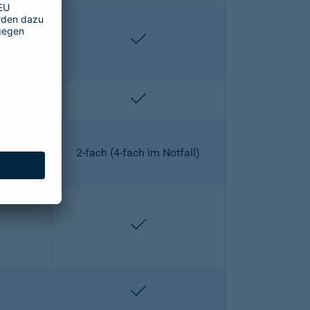
lten
enthalten
lten
enthalten
2-fach (4-fach im Notfall)
lten
enthalten
lten
enthalten