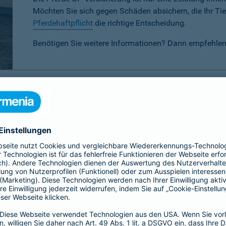
Möchten Sie sich gegen Schäden absichern, die Ihr Tier
Pferdehaftpflicht
die richtige Entscheidung.
Benötigen Sie weitere Informationen? Dann empfehlen
P-Versicherung im Vergleich
 verschiedenen Tarifen für Ihr Pferd wählen:
Basis-, Top- oder 
eis-Leistungsverhältnis.
Basis
Top
Alle
Alle