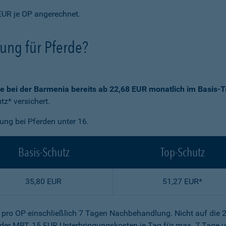
EUR je OP angerechnet.
rung für Pferde?
ie bei der Barmenia bereits ab 22,68 EUR monatlich im Basis-T
z* versichert.
gung bei Pferden unter 16.
Basis-Schutz
Top-Schutz
35,80 EUR
51,27 EUR*
R pro OP einschließlich 7 Tagen Nachbehandlung. Nicht auf die 
der MRT, 15 EUR Unterbringungskosten je Tag für max. 7 Tage u