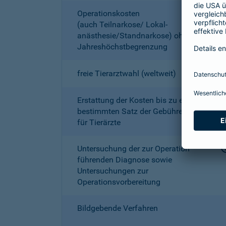
Operationskosten
(auch Teilnarkose/ Lokal­
anästhesie/Standnarkose) ohne
Jahreshöchstbe­grenzung
freie Tierarztwahl (weltweit)
Erstattung der Kosten bis zu einem
bestimmten Satz der Gebührenordnung
für Tierärzte
Untersuchung der zur Operation
führenden Diagnose sowie
Untersuchungen zur
Operationsvorbereitung
Bildgebende Verfahren