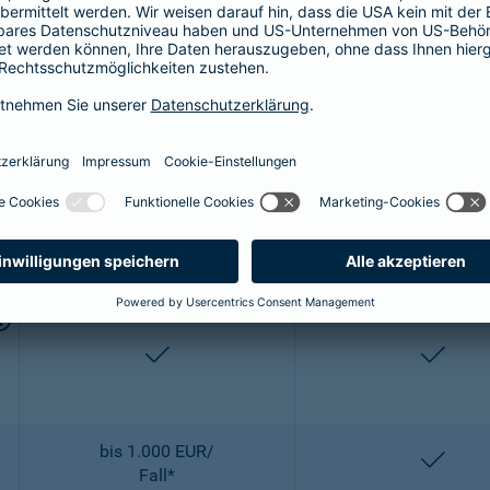
bis 2.500 EUR/
entha
OP
enthalten
entha
2-fach
2-fach
enthalten
entha
bis 1.000 EUR/
entha
Fall*