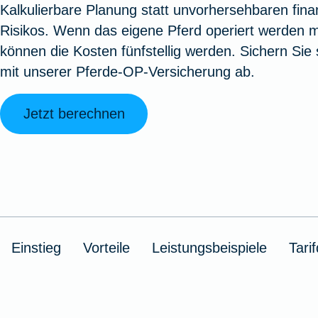
Kalkulierbare Planung statt unvorhersehbaren finan
Oldtimerversicherung
Augenzusatzversicherung
Zur Serviceübersicht
Rundum-
Jagd- un
Sterbeg
Risikos. Wenn das eigene Pferd operiert werden 
Vermögensschadenversicherung
Sportwaf
Inhalt
Zur P
können die Kosten fünfstellig werden. Sichern Sie 
Fahrradversicherung
Pflegemonatsgeld
Haus- un
Altersv
mit unserer Pferde-OP-Versicherung ab.
Cyber-Versicherung
Wohnungs
Jäger-Sch
Warent
Zur Produktübersicht
Zur Produktübersicht
Zur Pr
Jetzt berechnen
Zur Produktübersicht
Zur Pro
Zur Pro
Zur 
Spezialversicherungen
Einstieg
Vorteile
Leistungsbeispiele
Tarif
Filmversicherung
Kunstversicherung