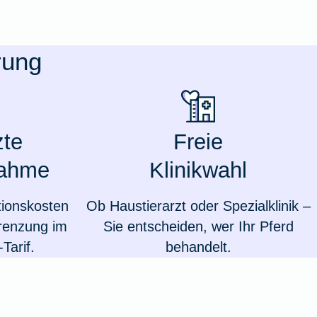
rung
te
Freie
nahme
Klinikwahl
ionskosten
Ob Haustierarzt oder Spezialklinik –
renzung im
Sie entscheiden, wer Ihr Pferd
Weil du wichtig bist
Tarif.
behandelt.