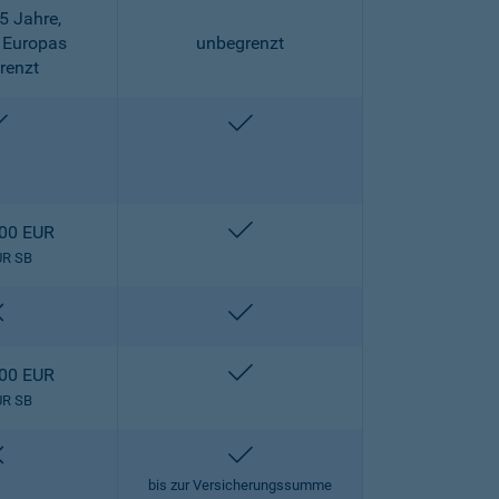
5 Jahre,
 Europas
unbegrenzt
renzt
enthalten
enthalten
enthalten
000 EUR
UR SB
nicht enthalten
enthalten
enthalten
000 EUR
UR SB
nicht enthalten
enthalten
bis zur Versicherungssumme