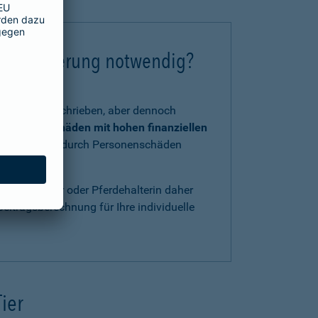
chtversicherung notwendig?
tzlich vorgeschrieben, aber dennoch
 und Kraft
Schäden mit hohen finanziellen
, verursacht durch Personenschäden
ls Pferdehalter oder Pferdehalterin daher
eitragsberechnung für Ihre individuelle
Tier