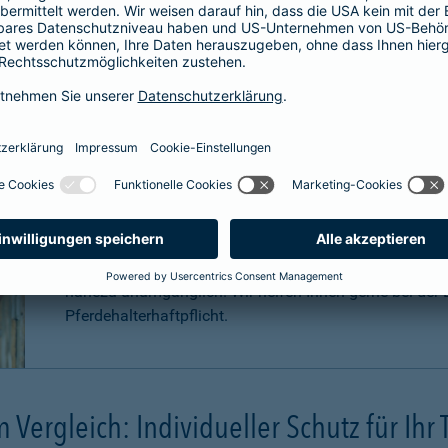
Für welche Pferde ist eine Haftpfli
Zwar ist eine Pferdehaftpflichtversicherung nicht gese
äußerst sinnvoll. Pferde können aufgrund Ihrer Statur
Konsequenzen
verursachen. Schadenersatzansprüche
können sogar in
Millionenhöhe
anfallen.
Eine Haftpflichtversicherung für Ihr Pferd ist für Sie a
nahezu unumgänglich. Wir helfen Ihnen gerne bei der B
Pferdehalterhaftpflicht.
m Vergleich: Individueller Schutz für Ihr 