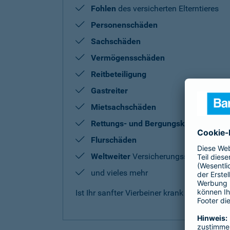
Fohlen
des versicherten Elterntieres
Personenschäden
Sachschäden
Vermögensschäden
Reitbeteiligung
Gastreiter
Mietsachschäden
Rettungs- und Bergungskosten
Flurschäden
Weltweiter
Versicherungsschutz
und vieles mehr
Ist Ihr sanfter Vierbeiner krank oder benö