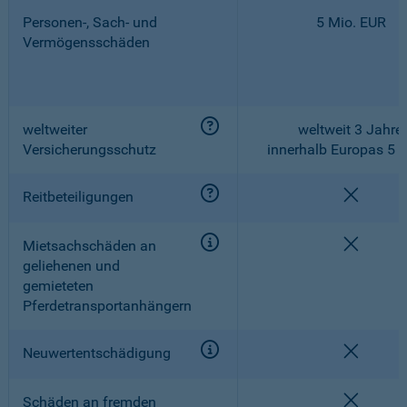
Personen-, Sach- und
5 Mio. EUR
Vermögensschäden
weltweiter
weltweit 3 Jahre,
Versicherungsschutz
innerhalb Europas 5 
nicht e
Reitbeteiligungen
nicht e
Mietsachschäden an
geliehenen und
gemieteten
Pferdetransportanhängern
nicht e
Neuwertentschädigung
nicht e
Schäden an fremden