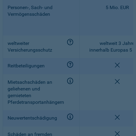
Personen-, Sach- und
5 Mio. EUR
Vermögensschäden
weltweiter
weltweit 3 Jahre,
Versicherungsschutz
innerhalb Europas 5 
nicht e
Reitbeteiligungen
nicht e
Mietsachschäden an
geliehenen und
gemieteten
Pferdetransportanhängern
nicht e
Neuwertentschädigung
nicht e
Schäden an fremden