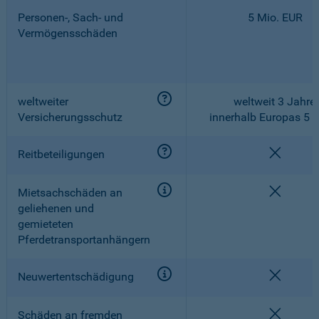
Personen-, Sach- und
5 Mio. EUR
Vermögensschäden
weltweiter
weltweit 3 Jahre,
Versicherungsschutz
innerhalb Europas 5 
nicht e
Reitbeteiligungen
nicht e
Mietsachschäden an
geliehenen und
gemieteten
Pferdetransportanhängern
nicht e
Neuwertentschädigung
nicht e
Schäden an fremden