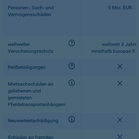
Personen-, Sach- und
5 Mio. EUR
Vermögensschäden
weltweiter
weltweit 3 Jahre,
Versicherungsschutz
innerhalb Europas 5 
nicht e
Reitbeteiligungen
nicht e
Mietsachschäden an
geliehenen und
gemieteten
Pferdetransportanhängern
nicht e
Neuwertentschädigung
nicht e
Schäden an fremden