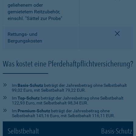
geliehenem oder
gemietetem Reitzubehör,
einschl. "Sättel zur Probe"
nicht e
Rettungs- und
Bergungskosten
Was kostet eine Pferdehaftpflichtversicherung?
Im
Basis-Schutz
beträgt der Jahresbeitrag ohne Selbstbehalt
99,02 Euro, mit Selbstbehalt 79,22 EUR.
Im
Top-Schutz
beträgt der Jahresbeitrag ohne Selbstbehalt
122,93 Euro, mit Selbstbehalt 98,34 EUR.
Im
Premium-Schutz
beträgt der Jahresbeitrag ohne
Selbstbehalt 145,16 Euro, mit Selbstbehalt 116,11 EUR.
Selbstbehalt
Basis-Schutz