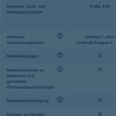
Personen-, Sach- und
5 Mio. EUR
Vermögensschäden
weltweiter
weltweit 3 Jahre,
Versicherungsschutz
innerhalb Europas 5 
nicht e
Reitbeteiligungen
nicht e
Mietsachschäden an
geliehenen und
gemieteten
Pferdetransportanhängern
nicht e
Neuwertentschädigung
nicht e
Schäden an fremden