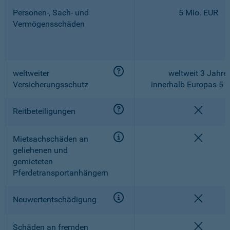
Personen-, Sach- und
5 Mio. EUR
Vermögensschäden
weltweiter
weltweit 3 Jahre,
Versicherungsschutz
innerhalb Europas 5 
nicht e
Reitbeteiligungen
nicht e
Mietsachschäden an
geliehenen und
gemieteten
Pferdetransportanhängern
nicht e
Neuwertentschädigung
nicht e
Schäden an fremden