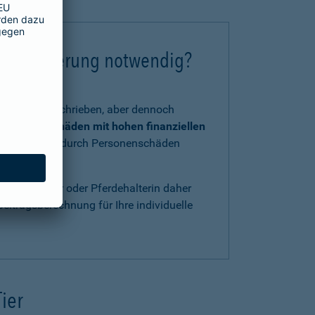
chtversicherung notwendig?
tzlich vorgeschrieben, aber dennoch
 und Kraft
Schäden mit hohen finanziellen
, verursacht durch Personenschäden
ls Pferdehalter oder Pferdehalterin daher
eitragsberechnung für Ihre individuelle
Tier