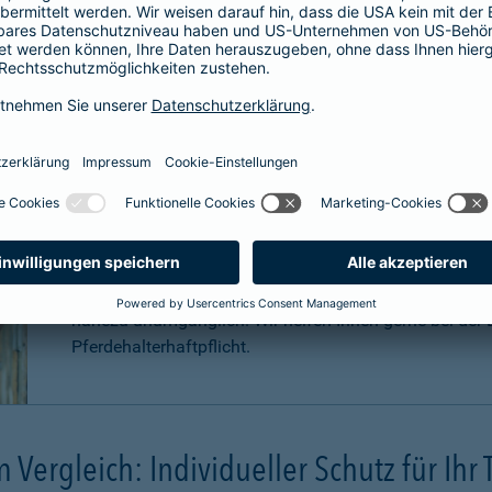
Für welche Pferde ist eine Haftpfli
Zwar ist eine Pferdehaftpflichtversicherung nicht gese
äußerst sinnvoll. Pferde können aufgrund Ihrer Statur
Konsequenzen
verursachen. Schadenersatzansprüche
können sogar in
Millionenhöhe
anfallen.
Eine Haftpflichtversicherung für Ihr Pferd ist für Sie a
nahezu unumgänglich. Wir helfen Ihnen gerne bei der B
Pferdehalterhaftpflicht.
m Vergleich: Individueller Schutz für Ihr 