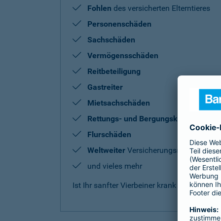
Fohlen
des versicherten Elterntieres
Personenschäden
Sachschäden
Vermögensschäden
Reitbeteiligung
Gastreiter
Mietsachschäden
Rettungs- und Bergungskosten
Flurschäden
Weltweiter
Versicherungsschutz
und vieles mehr
Ist Ihr sanfter Vierbeiner krank oder benö