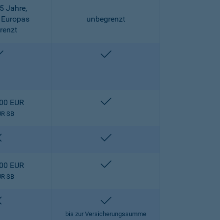
5 Jahre,
 Europas
unbegrenzt
renzt
enthalten
enthalten
enthalten
000 EUR
UR SB
nicht enthalten
enthalten
enthalten
000 EUR
UR SB
nicht enthalten
enthalten
bis zur Versicherungssumme