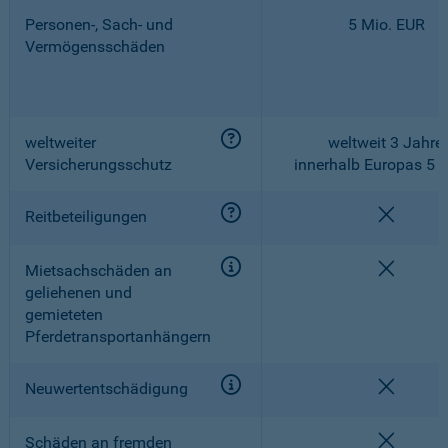
Personen-, Sach- und
5 Mio. EUR
Vermögensschäden
weltweiter
weltweit 3 Jahre,
Versicherungsschutz
innerhalb Europas 5 
nicht e
Reitbeteiligungen
nicht e
Mietsachschäden an
geliehenen und
gemieteten
Pferdetransportanhängern
nicht e
Neuwertentschädigung
nicht e
Schäden an fremden