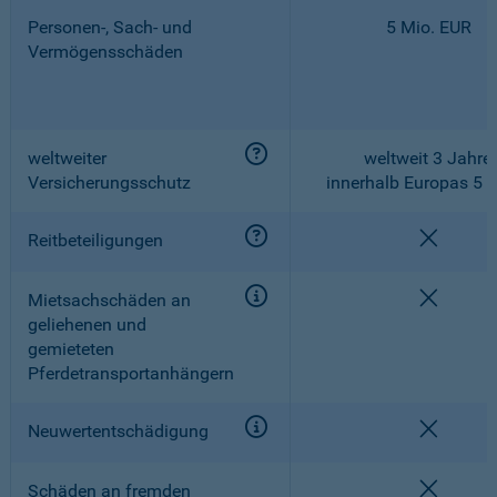
Personen-, Sach- und
5 Mio. EUR
Vermögensschäden
weltweiter
weltweit 3 Jahre,
Versicherungsschutz
innerhalb Europas 5 
nicht e
Reitbeteiligungen
nicht e
Mietsachschäden an
geliehenen und
gemieteten
Pferdetransportanhängern
nicht e
Neuwertentschädigung
nicht e
Schäden an fremden