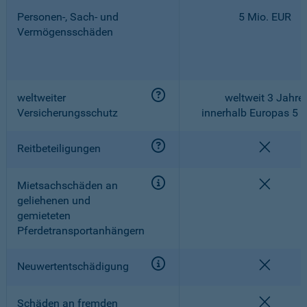
Personen-, Sach- und
5 Mio. EUR
Vermögensschäden
weltweiter
weltweit 3 Jahre,
Versicherungsschutz
innerhalb Europas 5 
nicht e
Reitbeteiligungen
nicht e
Mietsachschäden an
geliehenen und
gemieteten
Pferdetransportanhängern
nicht e
Neuwertentschädigung
nicht e
Schäden an fremden