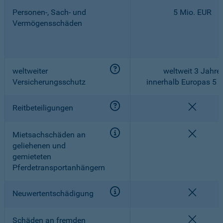
Personen-, Sach- und
5 Mio. EUR
Vermögensschäden
weltweiter
weltweit 3 Jahre,
Versicherungsschutz
innerhalb Europas 5 
nicht e
Reitbeteiligungen
nicht e
Mietsachschäden an
geliehenen und
gemieteten
Pferdetransportanhängern
nicht e
Neuwertentschädigung
nicht e
Schäden an fremden