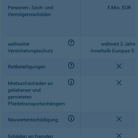
Personen-, Sach- und
5 Mio. EUR
Vermögensschäden
weltweiter
weltweit 3 Jahre,
Versicherungsschutz
innerhalb Europas 5 
nicht e
Reitbeteiligungen
nicht e
Mietsachschäden an
geliehenen und
gemieteten
Pferdetransportanhängern
nicht e
Neuwertentschädigung
nicht e
Schäden an fremden