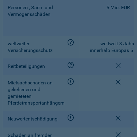
Personen-, Sach- und
5 Mio. EUR
Vermögensschäden
weltweiter
weltweit 3 Jahre,
Versicherungsschutz
innerhalb Europas 5 
nicht e
Reitbeteiligungen
nicht e
Mietsachschäden an
geliehenen und
gemieteten
Pferdetransportanhängern
nicht e
Neuwertentschädigung
nicht e
Schäden an fremden