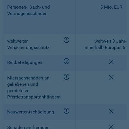
Personen-, Sach- und
5 Mio. EUR
Vermögensschäden
weltweiter
weltweit 3 Jahre,
Versicherungsschutz
innerhalb Europas 5 
nicht e
Reitbeteiligungen
nicht e
Mietsachschäden an
geliehenen und
gemieteten
Pferdetransportanhängern
nicht e
Neuwertentschädigung
nicht e
Schäden an fremden