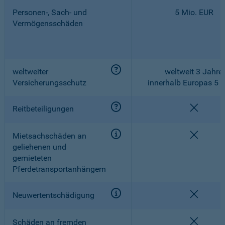
Personen-, Sach- und
5 Mio. EUR
Vermögensschäden
weltweiter
weltweit 3 Jahre,
Versicherungsschutz
innerhalb Europas 5 
nicht e
Reitbeteiligungen
nicht e
Mietsachschäden an
geliehenen und
gemieteten
Pferdetransportanhängern
nicht e
Neuwertentschädigung
nicht e
Schäden an fremden