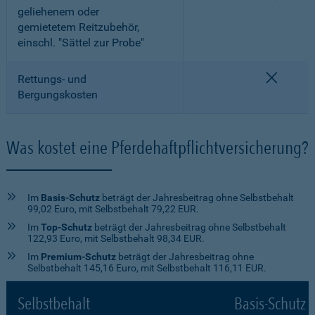
geliehenem oder
gemietetem Reitzubehör,
einschl. "Sättel zur Probe"
nicht e
Rettungs- und
Bergungskosten
Was kostet eine Pferdehaftpflichtversicherung?
Im
Basis-Schutz
beträgt der Jahresbeitrag ohne Selbstbehalt
99,02 Euro, mit Selbstbehalt 79,22 EUR.
Im
Top-Schutz
beträgt der Jahresbeitrag ohne Selbstbehalt
122,93 Euro, mit Selbstbehalt 98,34 EUR.
Im
Premium-Schutz
beträgt der Jahresbeitrag ohne
Selbstbehalt 145,16 Euro, mit Selbstbehalt 116,11 EUR.
Selbstbehalt
Basis-Schutz