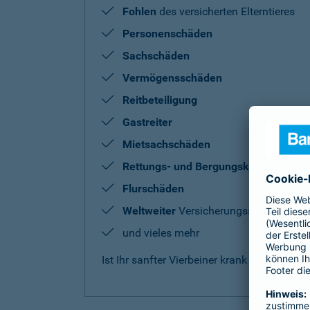
Fohlen
des versicherten Elterntieres
Personenschäden
Sachschäden
Vermögensschäden
Reitbeteiligung
Gastreiter
Mietsachschäden
Rettungs- und Bergungskosten
Flurschäden
Weltweiter
Versicherungsschutz
und vieles mehr
Ist Ihr sanfter Vierbeiner krank oder benö