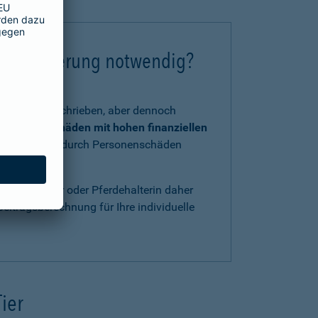
chtversicherung notwendig?
tzlich vorgeschrieben, aber dennoch
 und Kraft
Schäden mit hohen finanziellen
, verursacht durch Personenschäden
ls Pferdehalter oder Pferdehalterin daher
eitragsberechnung für Ihre individuelle
Tier