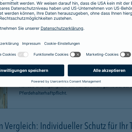
Für welche Pferde ist eine Haftpfli
Zwar ist eine Pferdehaftpflichtversicherung nicht gese
äußerst sinnvoll. Pferde können aufgrund Ihrer Statur
Konsequenzen
verursachen. Schadenersatzansprüche
können sogar in
Millionenhöhe
anfallen.
Eine Haftpflichtversicherung für Ihr Pferd ist für Sie a
nahezu unumgänglich. Wir helfen Ihnen gerne bei der B
Pferdehalterhaftpflicht.
m Vergleich: Individueller Schutz für Ihr 