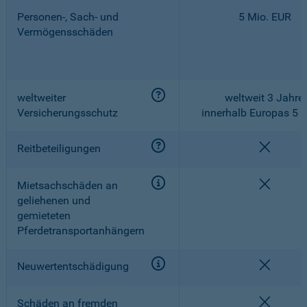
Personen-, Sach- und
5 Mio. EUR
Vermögensschäden
weltweiter
weltweit 3 Jahre,
Versicherungsschutz
innerhalb Europas 5 
nicht e
Reitbeteiligungen
nicht e
Mietsachschäden an
geliehenen und
gemieteten
Pferdetransportanhängern
nicht e
Neuwertentschädigung
nicht e
Schäden an fremden