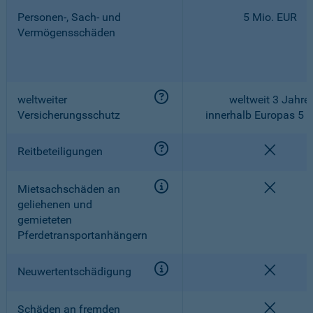
Personen-, Sach- und
5 Mio. EUR
Vermögensschäden
weltweiter
weltweit 3 Jahre,
Versicherungsschutz
innerhalb Europas 5 
nicht e
Reitbeteiligungen
nicht e
Mietsachschäden an
geliehenen und
gemieteten
Pferdetransportanhängern
nicht e
Neuwertentschädigung
nicht e
Schäden an fremden