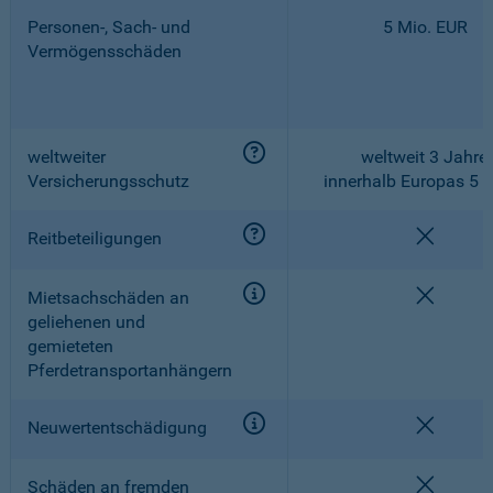
Personen-, Sach- und
5 Mio. EUR
Vermögensschäden
weltweiter
weltweit 3 Jahre,
Versicherungsschutz
innerhalb Europas 5 
nicht e
Reitbeteiligungen
nicht e
Mietsachschäden an
geliehenen und
gemieteten
Pferdetransportanhängern
nicht e
Neuwertentschädigung
nicht e
Schäden an fremden