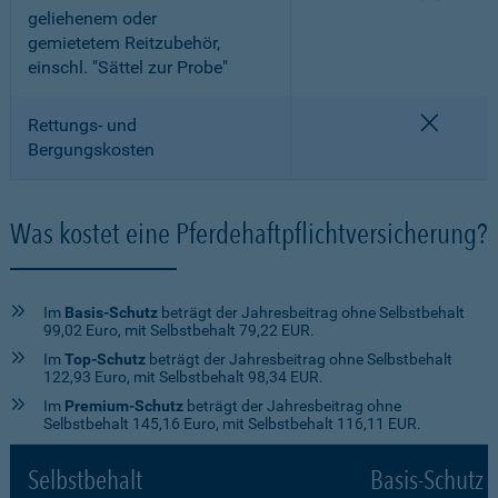
geliehenem oder
gemietetem Reitzubehör,
einschl. "Sättel zur Probe"
nicht e
Rettungs- und
Bergungskosten
Was kostet eine Pferdehaftpflichtversicherung?
Im
Basis-Schutz
beträgt der Jahresbeitrag ohne Selbstbehalt
99,02 Euro, mit Selbstbehalt 79,22 EUR.
Im
Top-Schutz
beträgt der Jahresbeitrag ohne Selbstbehalt
122,93 Euro, mit Selbstbehalt 98,34 EUR.
Im
Premium-Schutz
beträgt der Jahresbeitrag ohne
Selbstbehalt 145,16 Euro, mit Selbstbehalt 116,11 EUR.
Selbstbehalt
Basis-Schutz