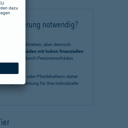
chtversicherung notwendig?
tzlich vorgeschrieben, aber dennoch
 und Kraft
Schäden mit hohen finanziellen
, verursacht durch Personenschäden
ls Pferdehalter oder Pferdehalterin daher
eitragsberechnung für Ihre individuelle
Tier