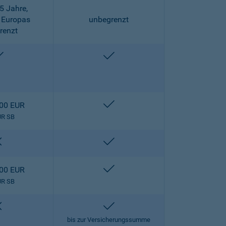
5 Jahre,
 Europas
unbegrenzt
renzt
enthalten
enthalten
enthalten
000 EUR
UR SB
nicht enthalten
enthalten
enthalten
000 EUR
UR SB
nicht enthalten
enthalten
bis zur Versicherungssumme