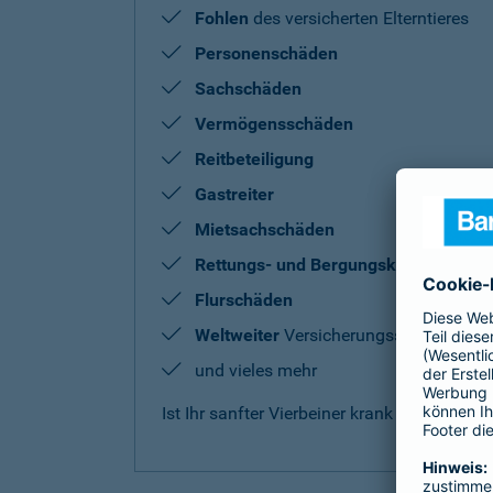
Fohlen
des versicherten Elterntieres
Personenschäden
Sachschäden
Vermögensschäden
Reitbeteiligung
Gastreiter
Mietsachschäden
Rettungs- und Bergungskosten
Flurschäden
Weltweiter
Versicherungsschutz
und vieles mehr
Ist Ihr sanfter Vierbeiner krank oder benö