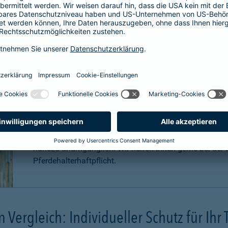
Für welche Pferde ist eine Haftpfli
Zwar ist eine Pferdehaftpflichtversicherung nicht gese
äußerst sinnvoll. Pferde können aufgrund Ihrer Statur
Konsequenzen
verursachen. Schadenersatzansprüche
können sogar in
Millionenhöhe
anfallen.
Eine Haftpflichtversicherung für Ihr Pferd ist für Sie a
nahezu unumgänglich. Wir helfen Ihnen gerne bei der B
Pferdehalterhaftpflicht.
m Vergleich: Individueller Schutz für Ihr 