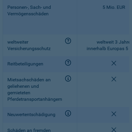
Personen-, Sach- und
5 Mio. EUR
Vermögensschäden
weltweiter
weltweit 3 Jahre,
Versicherungsschutz
innerhalb Europas 5 
nicht e
Reitbeteiligungen
nicht e
Mietsachschäden an
geliehenen und
gemieteten
Pferdetransportanhängern
nicht e
Neuwertentschädigung
nicht e
Schäden an fremden