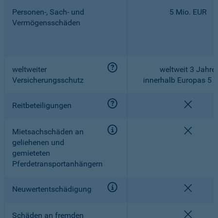
Personen-, Sach- und
5 Mio. EUR
Vermögensschäden
weltweiter
weltweit 3 Jahre,
Versicherungsschutz
innerhalb Europas 5 
nicht e
Reitbeteiligungen
nicht e
Mietsachschäden an
geliehenen und
gemieteten
Pferdetransportanhängern
nicht e
Neuwertentschädigung
nicht e
Schäden an fremden