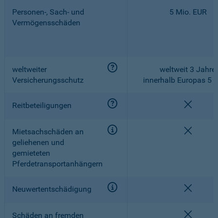
Personen-, Sach- und
5 Mio. EUR
Vermögensschäden
weltweiter
weltweit 3 Jahre,
Versicherungsschutz
innerhalb Europas 5 
nicht e
Reitbeteiligungen
nicht e
Mietsachschäden an
geliehenen und
gemieteten
Pferdetransportanhängern
nicht e
Neuwertentschädigung
nicht e
Schäden an fremden