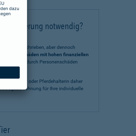
chtversicherung notwendig?
tzlich vorgeschrieben, aber dennoch
 und Kraft
Schäden mit hohen finanziellen
, verursacht durch Personenschäden
ls Pferdehalter oder Pferdehalterin daher
eitragsberechnung für Ihre individuelle
Tier