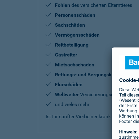
Fohlen
des versicherten Elterntieres
Personenschäden
Sachschäden
Vermögensschäden
Reitbeteiligung
Gastreiter
Mietsachschäden
Rettungs- und Bergungskosten
Flurschäden
Weltweiter
Versicherungsschutz
und vieles mehr
Ist Ihr sanfter Vierbeiner krank oder benö