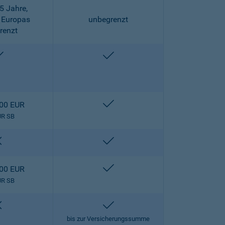
5 Jahre,
 Europas
unbegrenzt
renzt
enthalten
enthalten
enthalten
000 EUR
UR SB
nicht enthalten
enthalten
enthalten
000 EUR
UR SB
nicht enthalten
enthalten
bis zur Versicherungssumme