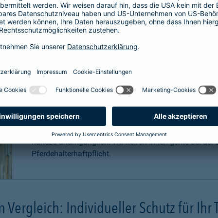
Für welche Pferde ist eine Haftpfli
Zwar ist eine Pferdehaftpflichtversicherung nicht gese
äußerst sinnvoll. Pferde können aufgrund Ihrer Statur
Konsequenzen
verursachen. Schadenersatzansprüche
können sogar in
Millionenhöhe
anfallen.
Eine Haftpflichtversicherung für Ihr Pferd ist für Sie a
nahezu unumgänglich. Wir helfen Ihnen gerne bei der B
Pferdehalterhaftpflicht.
m Vergleich: Individueller Schutz für Ihr 