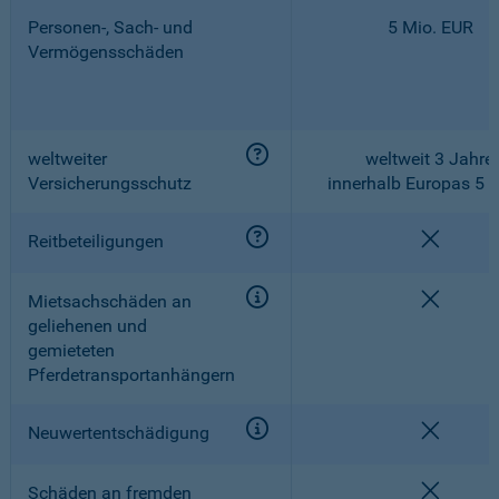
Personen-, Sach- und
5 Mio. EUR
Vermögensschäden
weltweiter
weltweit 3 Jahre,
Versicherungsschutz
innerhalb Europas 5 
nicht e
Reitbeteiligungen
nicht e
Mietsachschäden an
geliehenen und
gemieteten
Pferdetransportanhängern
nicht e
Neuwertentschädigung
nicht e
Schäden an fremden