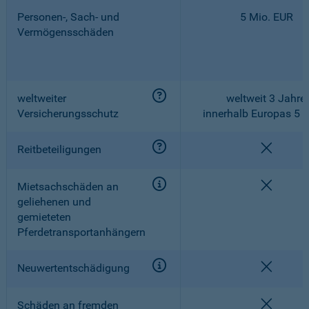
Personen-, Sach- und
5 Mio. EUR
Vermögensschäden
weltweiter
weltweit 3 Jahre,
Versicherungsschutz
innerhalb Europas 5 
nicht e
Reitbeteiligungen
nicht e
Mietsachschäden an
geliehenen und
gemieteten
Pferdetransportanhängern
nicht e
Neuwertentschädigung
nicht e
Schäden an fremden