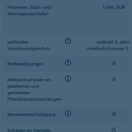
Personen-, Sach- und
5 Mio. EUR
Vermögensschäden
weltweiter
weltweit 3 Jahre,
Versicherungsschutz
innerhalb Europas 5 
nicht e
Reitbeteiligungen
nicht e
Mietsachschäden an
geliehenen und
gemieteten
Pferdetransportanhängern
nicht e
Neuwertentschädigung
nicht e
Schäden an fremden