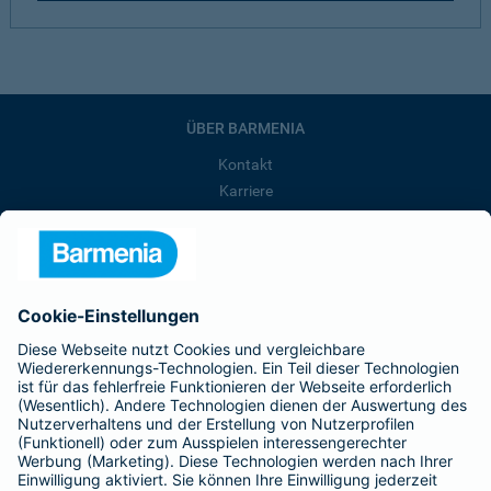
ÜBER BARMENIA
Kontakt
Karriere
Presse
Unternehmen
Anfahrt
Affiliate-Partner werden
Barmenia ist Teil der BarmeniaGothaer
BELIEBTE SEITEN
Kranken-Zusatzversicherung
Tierversicherungen
Haftpflichtversicherung
Hausratversicherung